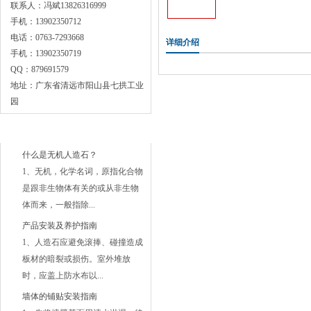
联系人：冯斌13826316999
手机：13902350712
电话：0763-7293668
详细介绍
手机：13902350719
QQ：879691579
地址：广东省清远市阳山县七拱工业
园
常见问题
什么是无机人造石？
1、无机，化学名词，原指化合物
是跟非生物体有关的或从非生物
体而来，一般指除...
产品安装及养护指南
1、人造石应避免滚捧、碰撞造成
板材的暗裂或损伤。室外堆放
时，应盖上防水布以...
墙体的铺贴安装指南