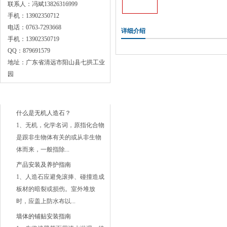
联系人：冯斌13826316999
手机：13902350712
电话：0763-7293668
详细介绍
手机：13902350719
QQ：879691579
地址：广东省清远市阳山县七拱工业
园
常见问题
什么是无机人造石？
1、无机，化学名词，原指化合物
是跟非生物体有关的或从非生物
体而来，一般指除...
产品安装及养护指南
1、人造石应避免滚捧、碰撞造成
板材的暗裂或损伤。室外堆放
时，应盖上防水布以...
墙体的铺贴安装指南